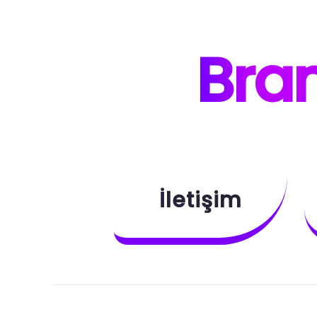
B
ra
İletişim