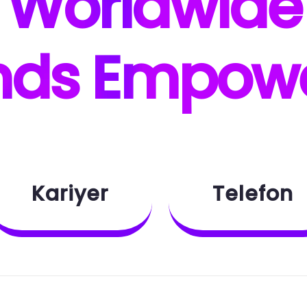
W
orldwide
nds E
mpow
Kariyer
Telefon