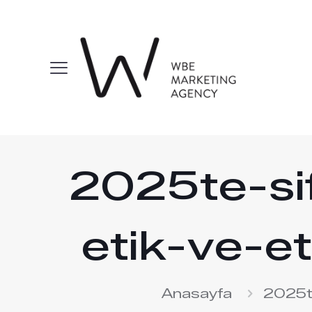
2025te-sif
etik-ve-et
Anasayfa
2025te