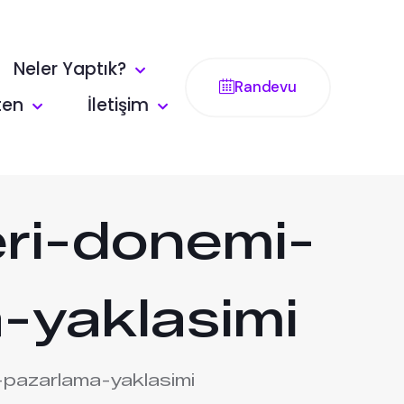
Neler Yaptık?
Randevu
ten
İletişim
eri-donemi-
a-yaklasimi
i-pazarlama-yaklasimi