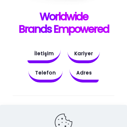
W
orldwide
B
rands E
mpowered
İletişim
Kariyer
Telefon
Adres
Instagram
Behance
X
Dribbble
Facebook