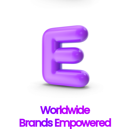
W
orldwide
B
rands E
mpowered