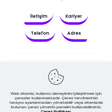
İletişim
Kariyer
Telefon
Adres
Instagram
Behance
X
Dribbble
Facebook
Web sitemiz, kullanıcı deneyimini iyileştirmek için
çerezler kullanmaktadır. Çerez tercihlerinizi
tarayıcı ayarlarınızdan yönetebilir veya sitemizde
bulunan çerez yönetim panelini kullanabilirsiniz.
Veri Koruma Politikamız
Çerez Politikası
.