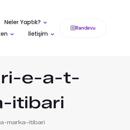
Neler Yaptık?
Randevu
ten
İletişim
ri-e-a-t-
itibari
a-marka-itibari