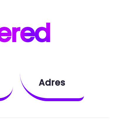
ered
Adres