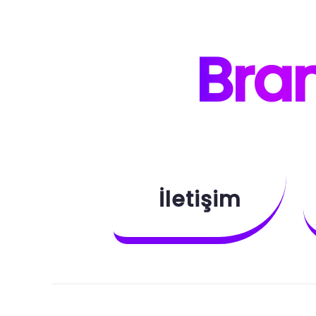
B
ra
İletişim