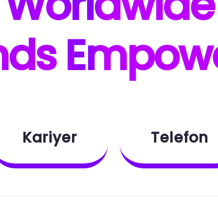
W
orldwide
nds E
mpow
Kariyer
Telefon