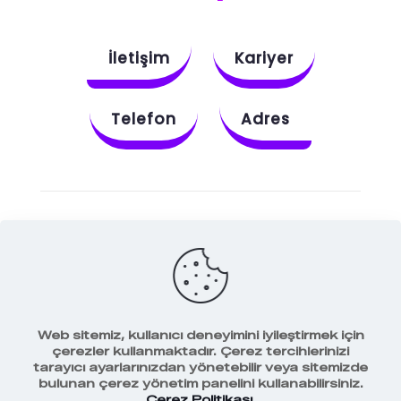
İletişim
Kariyer
Telefon
Adres
Instagram
Behance
X
Dribbble
Facebook
Web sitemiz, kullanıcı deneyimini iyileştirmek için
çerezler kullanmaktadır. Çerez tercihlerinizi
tarayıcı ayarlarınızdan yönetebilir veya sitemizde
bulunan çerez yönetim panelini kullanabilirsiniz.
Veri Koruma Politikamız
Çerez Politikası
.