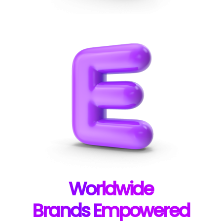
W
orldwide
B
rands E
mpowered