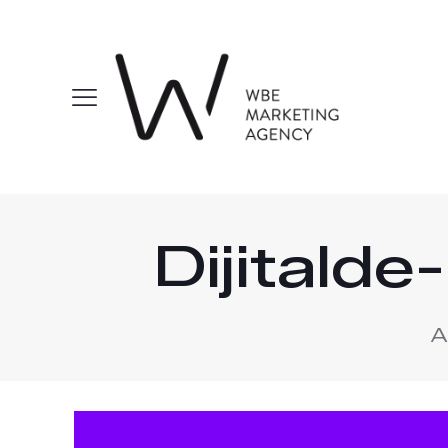
Dijitald
A