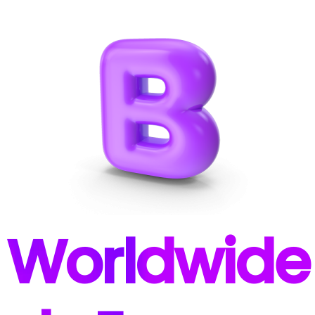
W
orldwide