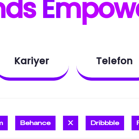
nds E
mpow
Kariyer
Telefon
m
Behance
X
Dribbble