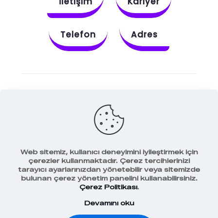
İletişim
Kariyer
Telefon
Adres
Instagram
Behance
X
Dribbble
Facebook
Web sitemiz, kullanıcı deneyimini iyileştirmek için
çerezler kullanmaktadır. Çerez tercihlerinizi
tarayıcı ayarlarınızdan yönetebilir veya sitemizde
bulunan çerez yönetim panelini kullanabilirsiniz.
Veri Koruma Politikamız
Çerez Politikası
.
Devamını oku