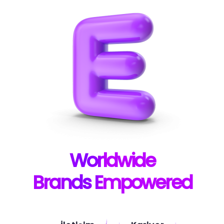
W
orldwide
B
rands E
mpowered