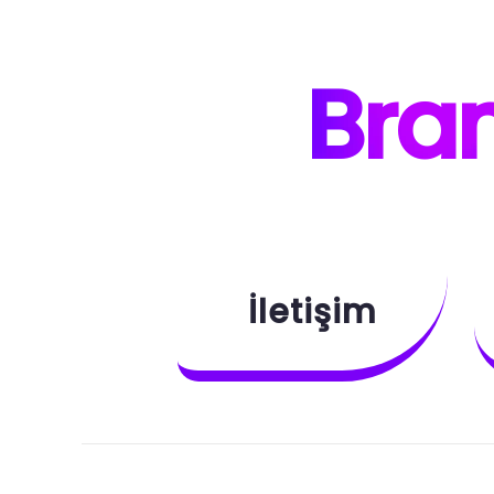
B
ra
İletişim