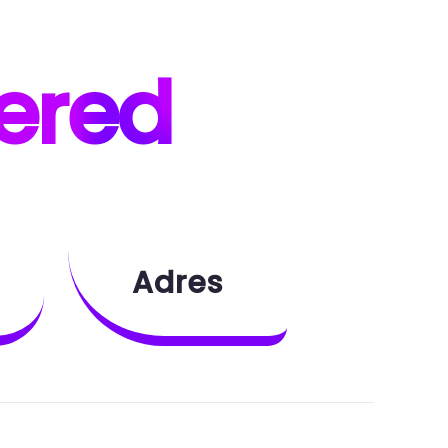
ered
Adres