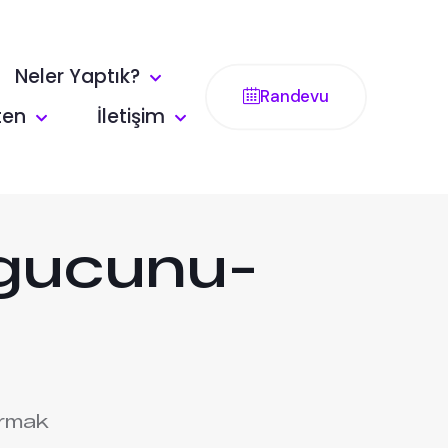
Neler Yaptık?
Randevu
ten
İletişim
-gucunu-
irmak