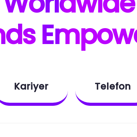
W
orldwide
nds E
mpow
Kariyer
Telefon