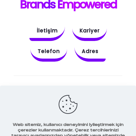
B
rands E
mpowered
İletişim
Kariyer
Telefon
Adres
Instagram
Behance
X
Dribbble
Facebook
Web sitemiz, kullanıcı deneyimini iyileştirmek için
çerezler kullanmaktadır. Çerez tercihlerinizi
tarayıcı ayarlarınızdan yönetebilir veya sitemizde