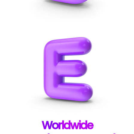
W
orldwide