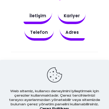
İletişim
Kariyer
Telefon
Adres
Instagram
Behance
X
Dribbble
Facebook
Web sitemiz, kullanıcı deneyimini iyileştirmek için
çerezler kullanmaktadır. Çerez tercihlerinizi
tarayıcı ayarlarınızdan yönetebilir veya sitemizde
bulunan çerez yönetim panelini kullanabilirsiniz.
Veri Koruma Politikamız
Çerez Politikası
.