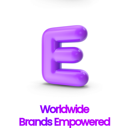
W
orldwide
B
rands E
mpowered