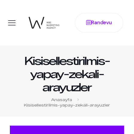
Randevu
Kisisellestirilmis-
yapay-zekali-
arayuzler
Anasayfa
Kisisellestirilmis-yapay-zekali-arayuzler