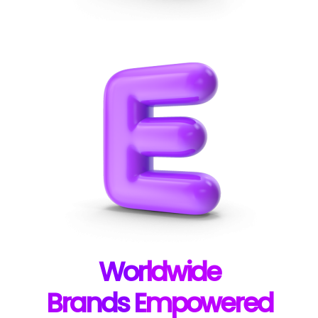
W
orldwide
B
rands E
mpowered