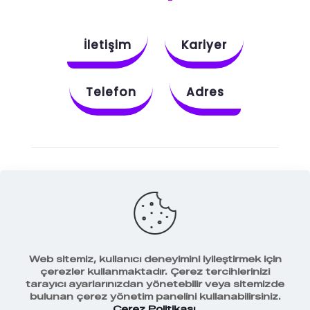
İletişim
Kariyer
Telefon
Adres
Instagram
Behance
X
Dribbble
Facebook
Web sitemiz, kullanıcı deneyimini iyileştirmek için
çerezler kullanmaktadır. Çerez tercihlerinizi
tarayıcı ayarlarınızdan yönetebilir veya sitemizde
bulunan çerez yönetim panelini kullanabilirsiniz.
Veri Koruma Politikamız
Çerez Politikası
.