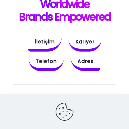
W
orldwide
B
rands E
mpowered
İletişim
Kariyer
Telefon
Adres
Instagram
Behance
X
Dribbble
Facebook