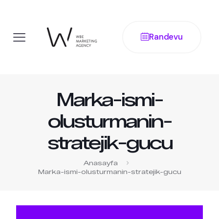
Randevu
Marka-ismi-
olusturmanin-
stratejik-gucu
Anasayfa
Marka-ismi-olusturmanin-stratejik-gucu