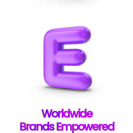
W
orldwide
B
rands E
mpowered