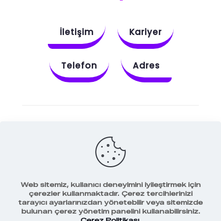
İletişim
Kariyer
Telefon
Adres
Instagram
Behance
X
Dribbble
Facebook
Web sitemiz, kullanıcı deneyimini iyileştirmek için
çerezler kullanmaktadır. Çerez tercihlerinizi
tarayıcı ayarlarınızdan yönetebilir veya sitemizde
bulunan çerez yönetim panelini kullanabilirsiniz.
Veri Koruma Politikamız
Çerez Politikası
.