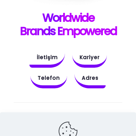
W
orldwide
B
rands E
mpowered
İletişim
Kariyer
Telefon
Adres
Instagram
Behance
X
Dribbble
Facebook