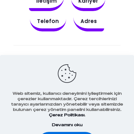
İletişim
Kariyer
Telefon
Adres
Instagram
Behance
X
Dribbble
Facebook
Web sitemiz, kullanıcı deneyimini iyileştirmek için
çerezler kullanmaktadır. Çerez tercihlerinizi
tarayıcı ayarlarınızdan yönetebilir veya sitemizde
bulunan çerez yönetim panelini kullanabilirsiniz.
Veri Koruma Politikamız
Çerez Politikası
.
Devamını oku