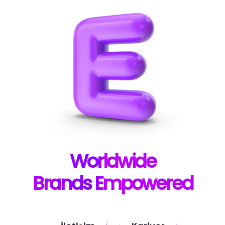
W
orldwide
B
rands E
mpowered