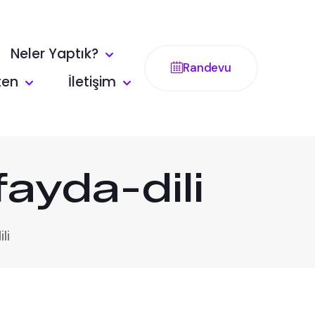
Neler Yaptık?
Randevu
ten
İletişim
ayda-dili
li