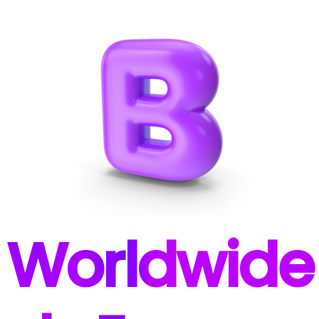
W
orldwide