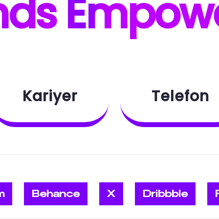
nds E
mpow
Kariyer
Telefon
m
Behance
X
Dribbble