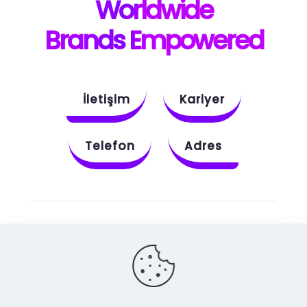
W
orldwide
B
rands E
mpowered
İletişim
Kariyer
Telefon
Adres
Instagram
Behance
X
Dribbble
Facebook