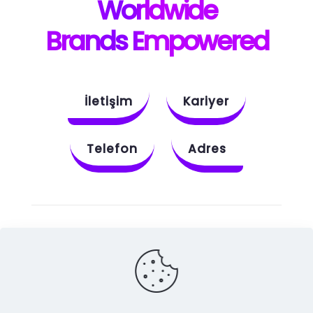
W
orldwide
B
rands E
mpowered
İletişim
Kariyer
Telefon
Adres
Instagram
Behance
X
Dribbble
Facebook