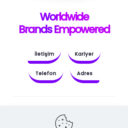
W
orldwide
B
rands E
mpowered
İletişim
Kariyer
Telefon
Adres
Instagram
Behance
X
Dribbble
Facebook