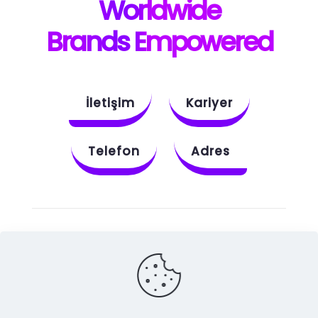
W
orldwide
B
rands E
mpowered
İletişim
Kariyer
Telefon
Adres
Instagram
Behance
X
Dribbble
Facebook