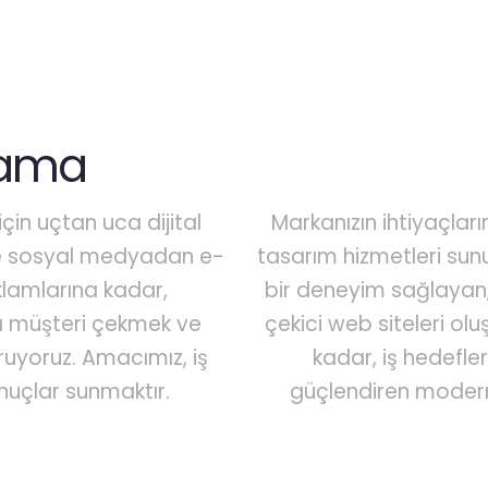
rlama
çin uçtan uca dijital
Markanızın ihtiyaçlar
ve sosyal medyadan e-
tasarım hizmetleri sun
lamlarına kadar,
bir deneyim sağlayan, 
a müşteri çekmek ve
çekici web siteleri o
turuyoruz. Amacımız, iş
kadar, iş hedefler
onuçlar sunmaktır.
güçlendiren moder