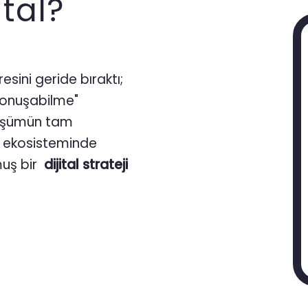
tal?
esini geride bıraktı;
 konuşabilme"
nüşümün tam
l ekosisteminde
uş bir
dijital strateji