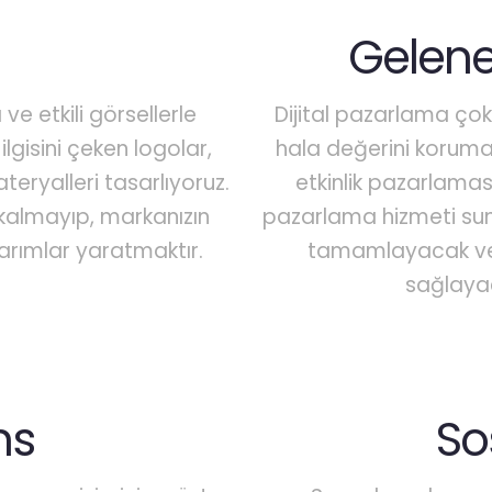
Gelene
ve etkili görsellerle
Dijital pazarlama ço
ilgisini çeken logolar,
hala değerini koruma
teryalleri tasarlıyoruz.
etkinlik pazarlamas
almayıp, markanızın
pazarlama hizmeti sunuy
asarımlar yaratmaktır.
tamamlayacak ve 
sağlayac
ns
So