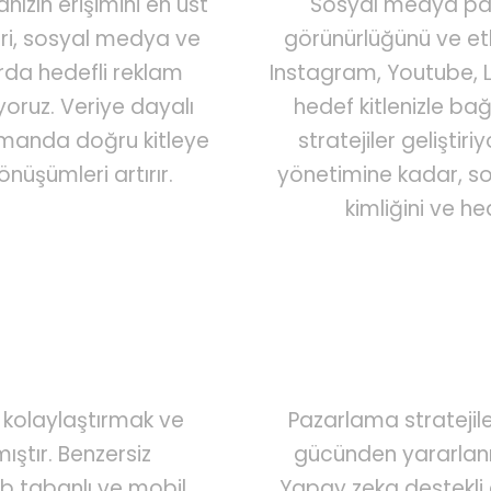
anızın erişimini en üst
Sosyal medya paz
eri, sosyal medya ve
görünürlüğünü ve etk
rda hedefli reklam
Instagram, Youtube, Li
oruz. Veriye dayalı
hedef kitlenizle ba
zamanda doğru kitleye
stratejiler gelişti
nüşümleri artırır.
yönetimine kadar, so
kimliğini ve he
i kolaylaştırmak ve
Pazarlama stratejil
mıştır. Benzersiz
gücünden yararlanı
eb tabanlı ve mobil
Yapay zeka destekli