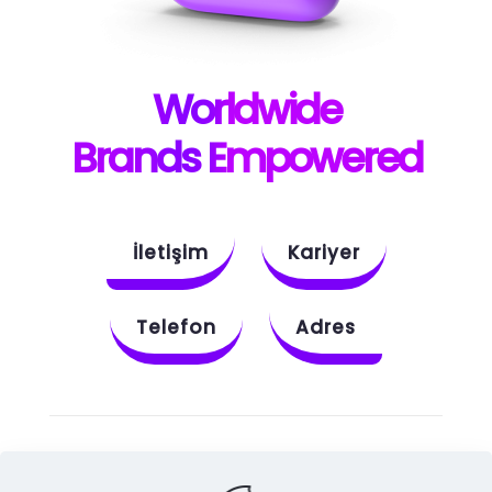
W
orldwide
B
rands E
mpowered
İletişim
Kariyer
Telefon
Adres
Instagram
Behance
X