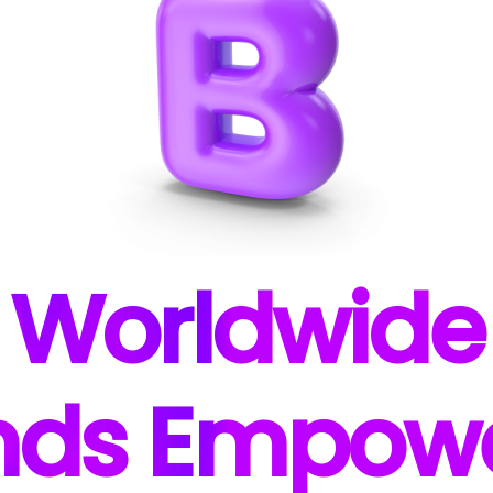
W
orldwide
nds E
mpow