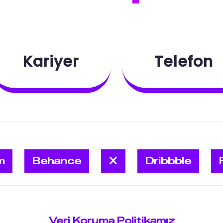
Kariyer
Telefon
m
Behance
X
Dribbble
Veri Koruma Politikamız