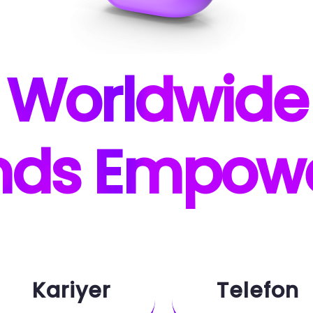
W
orldwide
nds E
mpow
Kariyer
Telefon