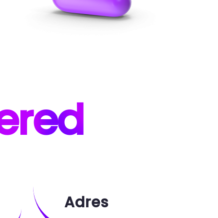
ered
Adres