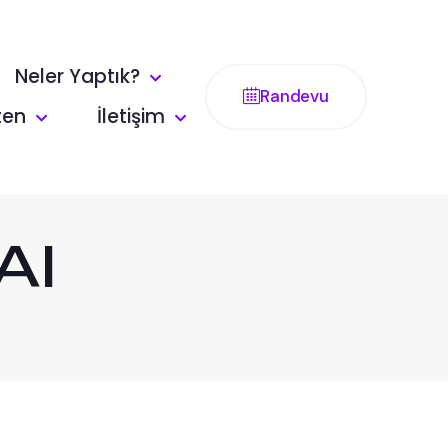
Neler Yaptık?
Randevu
ten
İletişim
AI