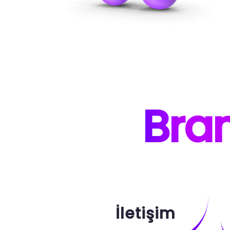
B
ra
İletişim