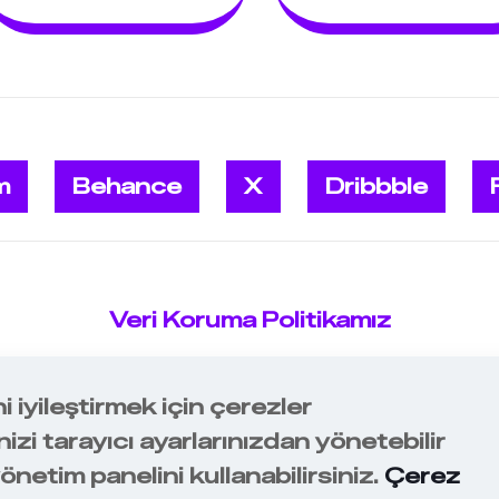
m
Behance
X
Dribbble
Veri Koruma Politikamız
 iyileştirmek için çerezler
E Digital Marketing Agency | Tüm Hakla
izi tarayıcı ayarlarınızdan yönetebilir
netim panelini kullanabilirsiniz.
Çerez