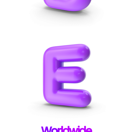
W
orldwide