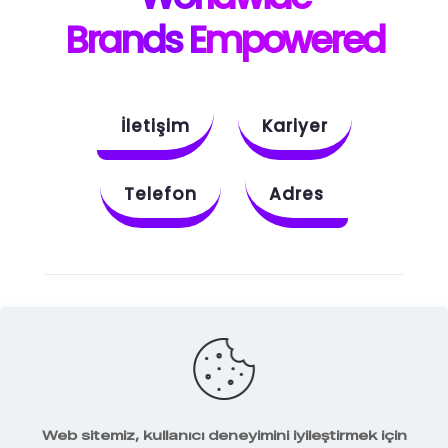
B
rands E
mpowered
İletişim
Kariyer
Telefon
Adres
Instagram
Behance
X
Dribbble
Facebook
Web sitemiz, kullanıcı deneyimini iyileştirmek için