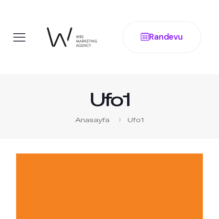
Randevu
Ufo1
Anasayfa
Ufo1