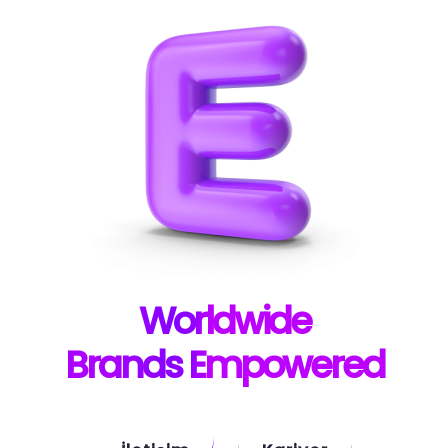
W
orldwide
B
rands E
mpowered