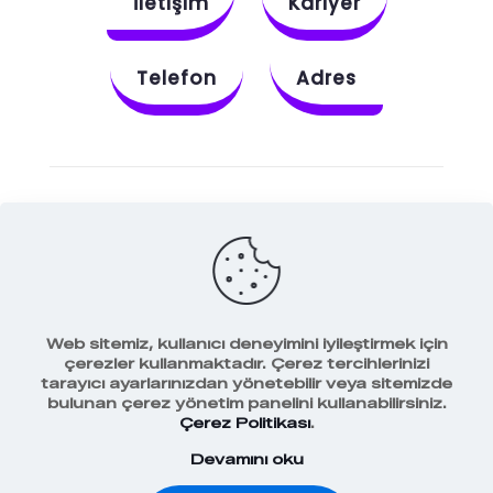
İletişim
Kariyer
Telefon
Adres
Instagram
Behance
X
Dribbble
Facebook
Web sitemiz, kullanıcı deneyimini iyileştirmek için
çerezler kullanmaktadır. Çerez tercihlerinizi
tarayıcı ayarlarınızdan yönetebilir veya sitemizde
bulunan çerez yönetim panelini kullanabilirsiniz.
Veri Koruma Politikamız
Çerez Politikası
.
Devamını oku