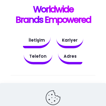
W
orldwide
B
rands E
mpowered
İletişim
Kariyer
Telefon
Adres
Instagram
Behance
X
Dribbble
Facebook