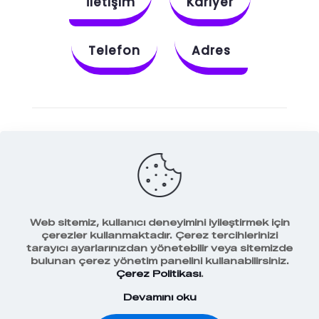
İletişim
Kariyer
Telefon
Adres
Instagram
Behance
X
Dribbble
Facebook
Web sitemiz, kullanıcı deneyimini iyileştirmek için
çerezler kullanmaktadır. Çerez tercihlerinizi
tarayıcı ayarlarınızdan yönetebilir veya sitemizde
bulunan çerez yönetim panelini kullanabilirsiniz.
Veri Koruma Politikamız
Çerez Politikası
.
Devamını oku