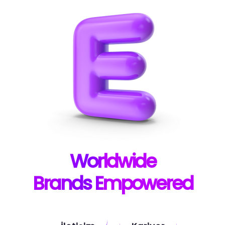
W
orldwide
B
rands E
mpowered