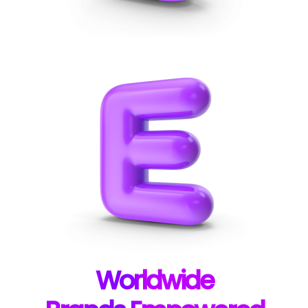
W
orldwide