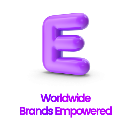
W
orldwide
B
rands E
mpowered