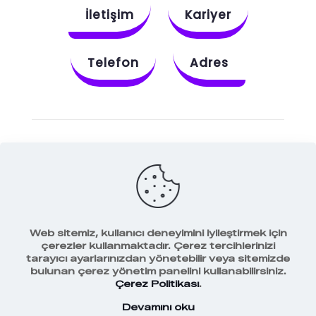
İletişim
Kariyer
Telefon
Adres
Instagram
Behance
X
Dribbble
Facebook
Web sitemiz, kullanıcı deneyimini iyileştirmek için
çerezler kullanmaktadır. Çerez tercihlerinizi
tarayıcı ayarlarınızdan yönetebilir veya sitemizde
bulunan çerez yönetim panelini kullanabilirsiniz.
Veri Koruma Politikamız
Çerez Politikası
.
Devamını oku