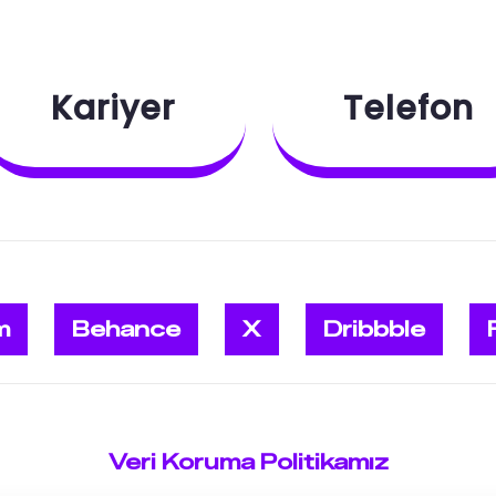
Kariyer
Telefon
m
Behance
X
Dribbble
Veri Koruma Politikamız