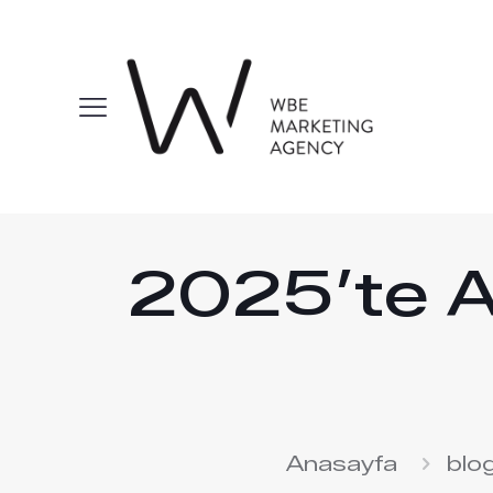
2025’te A
Anasayfa
blo