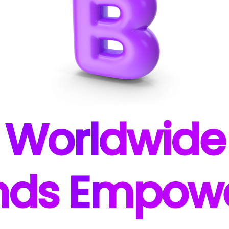
W
orldwide
nds E
mpow