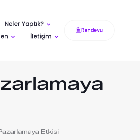
Neler Yaptık?
Randevu
ten
İletişim
azarlamaya
azarlamaya Etkisi