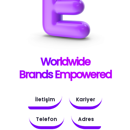
W
orldwide
B
rands E
mpowered
İletişim
Kariyer
Telefon
Adres