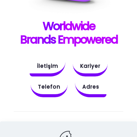
W
orldwide
B
rands E
mpowered
İletişim
Kariyer
Telefon
Adres
Instagram
Behance
X