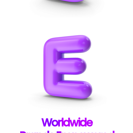
W
orldwide