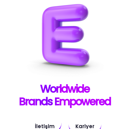
W
orldwide
B
rands E
mpowered
İletişim
Kariyer