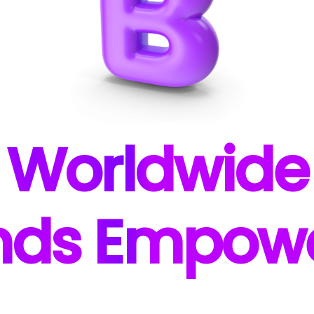
W
orldwide
nds E
mpow