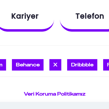
Kariyer
Telefon
m
Behance
X
Dribbble
Veri Koruma Politikamız