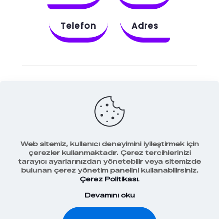
Telefon
Adres
Instagram
Behance
X
Dribbble
Facebook
Web sitemiz, kullanıcı deneyimini iyileştirmek için
çerezler kullanmaktadır. Çerez tercihlerinizi
tarayıcı ayarlarınızdan yönetebilir veya sitemizde
bulunan çerez yönetim panelini kullanabilirsiniz.
Veri Koruma Politikamız
Çerez Politikası
.
Devamını oku
2018-2026 WBE Digital Marketing Agency |