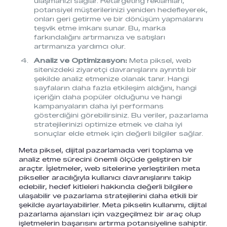
ulaşmanızı sağlar. Retargeting reklamları,
potansiyel müşterilerinizi yeniden hedefleyerek,
onları geri getirme ve bir dönüşüm yapmalarını
teşvik etme imkanı sunar. Bu, marka
farkındalığını artırmanıza ve satışları
artırmanıza yardımcı olur.
Analiz ve Optimizasyon:
Meta piksel, web
sitenizdeki ziyaretçi davranışlarını ayrıntılı bir
şekilde analiz etmenize olanak tanır. Hangi
sayfaların daha fazla etkileşim aldığını, hangi
içeriğin daha popüler olduğunu ve hangi
kampanyaların daha iyi performans
gösterdiğini görebilirsiniz. Bu veriler, pazarlama
stratejilerinizi optimize etmek ve daha iyi
sonuçlar elde etmek için değerli bilgiler sağlar.
Meta piksel, dijital pazarlamada veri toplama ve
analiz etme sürecini önemli ölçüde geliştiren bir
araçtır. İşletmeler, web sitelerine yerleştirilen meta
pikseller aracılığıyla kullanıcı davranışlarını takip
edebilir, hedef kitleleri hakkında değerli bilgilere
ulaşabilir ve pazarlama stratejilerini daha etkili bir
şekilde ayarlayabilirler. Meta pikselin kullanımı, dijital
pazarlama ajansları için vazgeçilmez bir araç olup
işletmelerin başarısını artırma potansiyeline sahiptir.