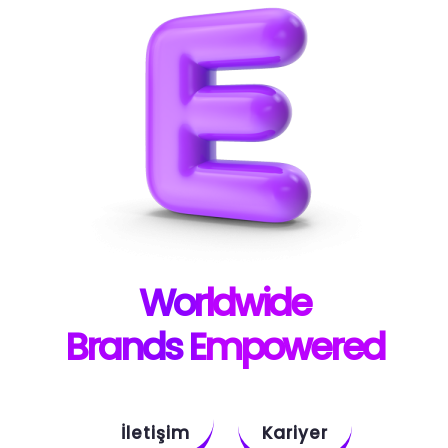
W
orldwide
B
rands E
mpowered
İletişim
Kariyer