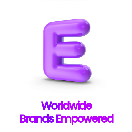
W
orldwide
B
rands E
mpowered