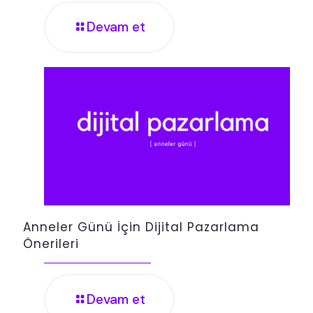
Devam et
Anneler Günü İçin Dijital Pazarlama
Önerileri
Devam et