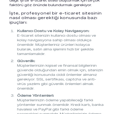
değil. İyi bir e-ticaret sitesi oluşturmak için birçok
faktörü göz önünde bulundurmak gerekiyor.
İşte, profesyonel bir e-ticaret sitesinin
nasıl olması gerektiği konusunda bazı
ipuçları:
Kullanıcı Dostu ve Kolay Navigasyon:
E-ticaret sitenizin kullanıcı dostu olması ve
kolay navigasyona sahip olması oldukça
önemlidir. Müşterileriniz ürünleri kolayca
bularak, satın alma işlemini hızlı bir şekilde
tamamlamalıdır.
Güvenlik:
Müşterilerinizin kişisel ve finansal bilgilerinin
güvende olduğundan emin olmak için, sitenizin
güvenliği konusunda ciddi önlemler almanız
gerekiyor. SSL sertifikası, captcha ve anti-
virüs yazılımı gibi güvenlik önlemleri almak
önemlidir.
Ödeme Yöntemleri:
Müşterilerinizin ödeme yapabileceği farklı
yöntemler sunmak önemlidir. Kredi kartı, banka
havalesi ve PayPal gibi farklı ödeme
seçenekleri sunmalıdır. Müşterilerinizin ödeme