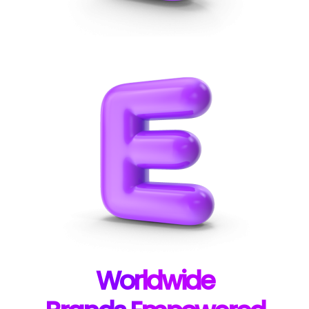
W
orldwide