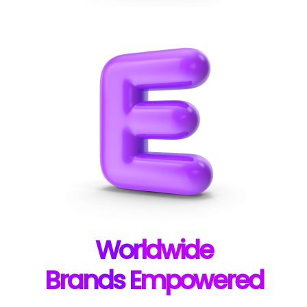
W
orldwide
B
rands E
mpowered